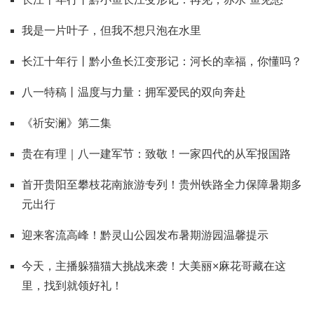
我是一片叶子，但我不想只泡在水里
长江十年行丨黔小鱼长江变形记：河长的幸福，你懂吗？
八一特稿丨温度与力量：拥军爱民的双向奔赴
《祈安澜》第二集
贵在有理｜八一建军节：致敬！一家四代的从军报国路
首开贵阳至攀枝花南旅游专列！贵州铁路全力保障暑期多
元出行
迎来客流高峰！黔灵山公园发布暑期游园温馨提示
今天，主播躲猫猫大挑战来袭！大美丽×麻花哥藏在这
里，找到就领好礼！