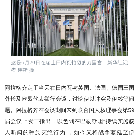
这是6月20日在瑞士日内瓦拍摄的万国宫。新华社记
者 连漪 摄
阿拉格齐定于当天在日内瓦与英国、法国、德国三国
外长及欧盟代表举行会谈，讨论伊以冲突及伊核等问
题。阿拉格齐在会谈期间来到联合国人权理事会第59
届会议上发言指出，以色列在巴勒斯坦“持续实施骇
人听闻的种族灭绝行为”，如今又将战争蔓延至伊