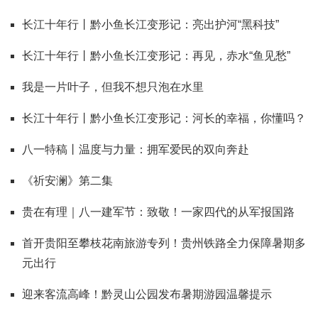
长江十年行丨黔小鱼长江变形记：亮出护河“黑科技”
长江十年行丨黔小鱼长江变形记：再见，赤水“鱼见愁”
我是一片叶子，但我不想只泡在水里
长江十年行丨黔小鱼长江变形记：河长的幸福，你懂吗？
八一特稿丨温度与力量：拥军爱民的双向奔赴
《祈安澜》第二集
贵在有理｜八一建军节：致敬！一家四代的从军报国路
首开贵阳至攀枝花南旅游专列！贵州铁路全力保障暑期多
元出行
迎来客流高峰！黔灵山公园发布暑期游园温馨提示