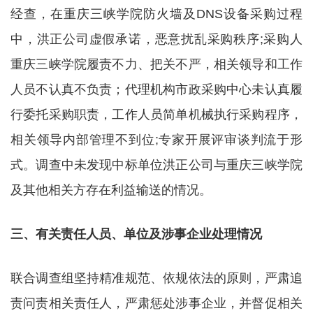
经查，在重庆三峡学院防火墙及DNS设备采购过程
中，洪正公司虚假承诺，恶意扰乱采购秩序;采购人
重庆三峡学院履责不力、把关不严，相关领导和工作
人员不认真不负责；代理机构市政采购中心未认真履
行委托采购职责，工作人员简单机械执行采购程序，
相关领导内部管理不到位;专家开展评审谈判流于形
式。调查中未发现中标单位洪正公司与重庆三峡学院
及其他相关方存在利益输送的情况。
三、有关责任人员、单位及涉事企业处理情况
联合调查组坚持精准规范、依规依法的原则，严肃追
责问责相关责任人，严肃惩处涉事企业，并督促相关