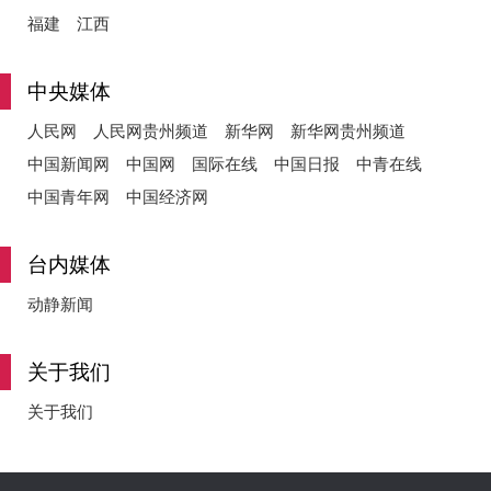
福建
江西
中央媒体
人民网
人民网贵州频道
新华网
新华网贵州频道
中国新闻网
中国网
国际在线
中国日报
中青在线
中国青年网
中国经济网
台内媒体
动静新闻
关于我们
关于我们