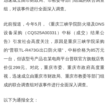
迅速成立由市财政局、市教委等部门组成的联合调查
组，对该事件进行全面深入调查。
此前报道，今年5月，《重庆三峡学院防火墙及DNS
设备采购（CQS25A00331）中标（成交）结果公
告》引发社会高度关注，原因是重庆三峡学院采购
的“普联TL-R473G出口防火墙”，中标价格为85万元
一台，但该型号产品在某电商平台普联官方旗舰店售
价仅299元。对此，重庆市委、重庆市政府高度重
视，迅速成立由重庆市财政局、重庆市教委等部门组
成的联合调查组对该事件进行全面深入调查。
以下为通报全文：