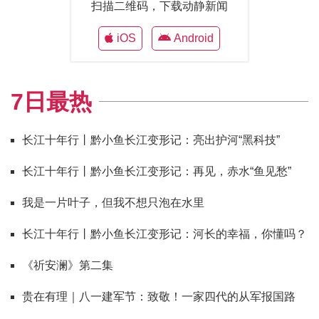
扫描二维码，下载动静新闻
iOS
Android
7日最热
长江十年行丨黔小鱼长江变形记：亮出护河“黑科技”
长江十年行丨黔小鱼长江变形记：再见，赤水“鱼见愁”
我是一片叶子，但我不想只泡在水里
长江十年行丨黔小鱼长江变形记：河长的幸福，你懂吗？
《祈安澜》第二集
贵在有理｜八一建军节：致敬！一家四代的从军报国路