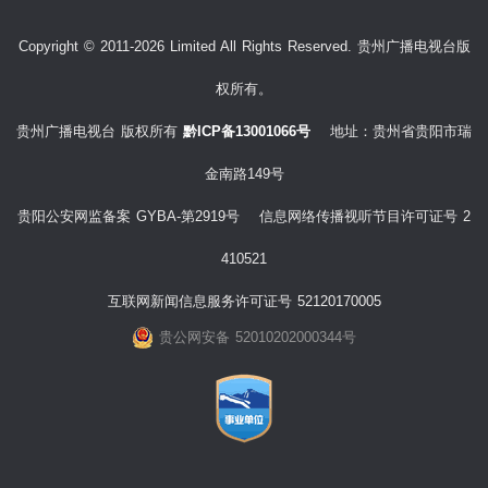
Copyright © 2011-2026 Limited All Rights Reserved. 贵州广播电视台版
权所有。
贵州广播电视台 版权所有
黔ICP备13001066号
地址：贵州省贵阳市瑞
金南路149号
贵阳公安网监备案 GYBA-第2919号 信息网络传播视听节目许可证号 2
410521
互联网新闻信息服务许可证号 52120170005
贵公网安备 52010202000344号