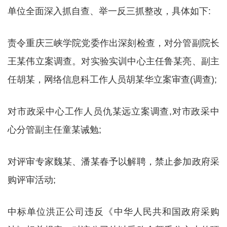
单位全面深入抓自查、举一反三抓整改，具体如下:
责令重庆三峡学院党委作出深刻检查，对分管副院长
王某伟立案调查。对实验实训中心主任鲁某亮、副主
任胡某，网络信息科工作人员胡某华立案审查(调查);
对市政采中心工作人员仇某远立案调查,对市政采中
心分管副主任童某诫勉;
对评审专家魏某、潘某春予以解聘，禁止参加政府采
购评审活动;
中标单位洪正公司违反《中华人民共和国政府采购