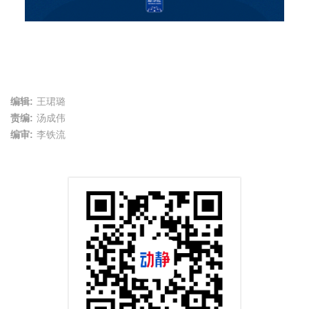
编辑:
王珺璐
责编:
汤成伟
编审:
李铁流