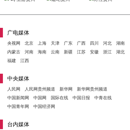
y
广电媒体
央视网
北京
上海
天津
广东
广西
四川
河北
湖南
V
内蒙古
河南
海南
云南
新疆
江苏
安徽
浙江
湖北
福建
江西
i
中央媒体
人民网
人民网贵州频道
新华网
新华网贵州频道
中国新闻网
中国网
国际在线
中国日报
中青在线
d
中国青年网
中国经济网
台内媒体