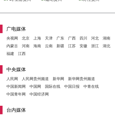
y
广电媒体
央视网
北京
上海
天津
广东
广西
四川
河北
湖南
V
内蒙古
河南
海南
云南
新疆
江苏
安徽
浙江
湖北
福建
江西
i
中央媒体
人民网
人民网贵州频道
新华网
新华网贵州频道
中国新闻网
中国网
国际在线
中国日报
中青在线
d
中国青年网
中国经济网
台内媒体