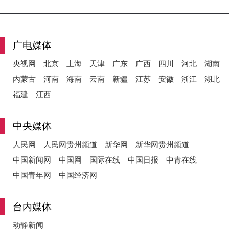
y
广电媒体
央视网
北京
上海
天津
广东
广西
四川
河北
湖南
内蒙古
河南
海南
云南
新疆
江苏
安徽
浙江
湖北
V
福建
江西
中央媒体
i
人民网
人民网贵州频道
新华网
新华网贵州频道
中国新闻网
中国网
国际在线
中国日报
中青在线
中国青年网
中国经济网
d
台内媒体
动静新闻