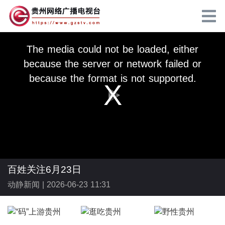
T
h
The media could not be loaded, either
i
s
because the server or network failed or
i
s
because the format is not supported.
a
m
o
d
a
P
l
w
i
n
d
o
w
l
.
百姓关注6月23日
动静新闻 |
2026-06-23 11:31
a