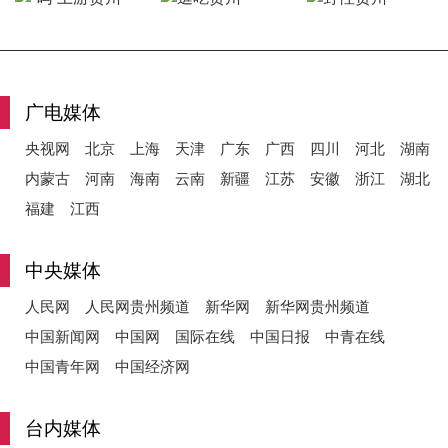
y
广电媒体
央视网
北京
上海
天津
广东
广西
四川
河北
湖南
V
内蒙古
河南
海南
云南
新疆
江苏
安徽
浙江
湖北
福建
江西
i
中央媒体
人民网
人民网贵州频道
新华网
新华网贵州频道
中国新闻网
中国网
国际在线
中国日报
中青在线
d
中国青年网
中国经济网
台内媒体