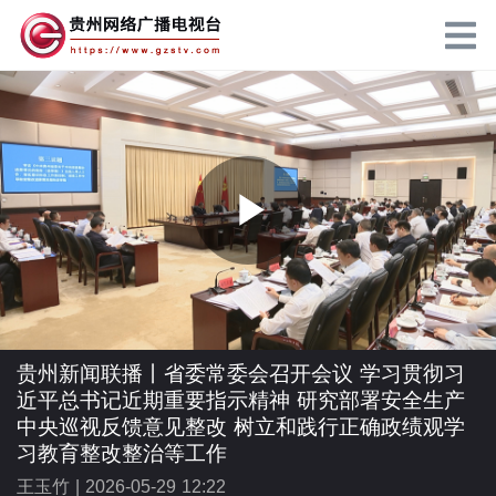
P
l
贵州新闻联播丨省委常委会召开会议 学习贯彻习
近平总书记近期重要指示精神 研究部署安全生产
中央巡视反馈意见整改 树立和践行正确政绩观学
习教育整改整治等工作
a
王玉竹 |
2026-05-29 12:22