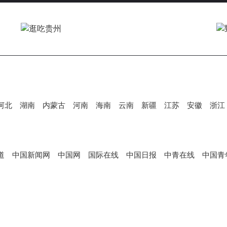
V
i
d
河北
湖南
内蒙古
河南
海南
云南
新疆
江苏
安徽
浙江
e
道
中国新闻网
中国网
国际在线
中国日报
中青在线
中国青
o