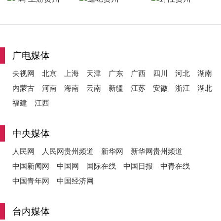
y
广电媒体
央视网
北京
上海
天津
广东
广西
四川
河北
湖南
V
内蒙古
河南
海南
云南
新疆
江苏
安徽
浙江
湖北
福建
江西
i
中央媒体
人民网
人民网贵州频道
新华网
新华网贵州频道
中国新闻网
中国网
国际在线
中国日报
中青在线
d
中国青年网
中国经济网
台内媒体