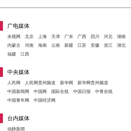
y
广电媒体
央视网
北京
上海
天津
广东
广西
四川
河北
湖南
内蒙古
河南
海南
云南
新疆
江苏
安徽
浙江
湖北
V
福建
江西
中央媒体
i
人民网
人民网贵州频道
新华网
新华网贵州频道
中国新闻网
中国网
国际在线
中国日报
中青在线
中国青年网
中国经济网
d
台内媒体
动静新闻