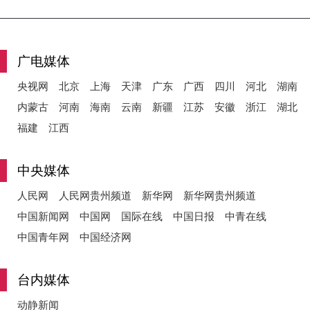
y
广电媒体
央视网
北京
上海
天津
广东
广西
四川
河北
湖南
内蒙古
河南
海南
云南
新疆
江苏
安徽
浙江
湖北
V
福建
江西
中央媒体
i
人民网
人民网贵州频道
新华网
新华网贵州频道
中国新闻网
中国网
国际在线
中国日报
中青在线
中国青年网
中国经济网
d
台内媒体
动静新闻