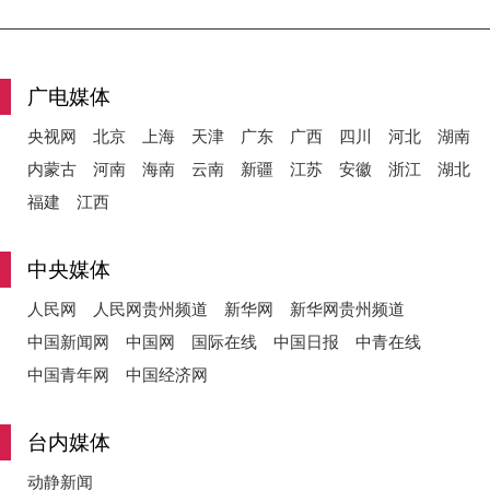
y
广电媒体
央视网
北京
上海
天津
广东
广西
四川
河北
湖南
内蒙古
河南
海南
云南
新疆
江苏
安徽
浙江
湖北
V
福建
江西
中央媒体
i
人民网
人民网贵州频道
新华网
新华网贵州频道
中国新闻网
中国网
国际在线
中国日报
中青在线
中国青年网
中国经济网
d
台内媒体
动静新闻