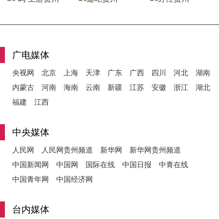
y
广电媒体
央视网
北京
上海
天津
广东
广西
四川
河北
湖南
V
内蒙古
河南
海南
云南
新疆
江苏
安徽
浙江
湖北
福建
江西
i
中央媒体
人民网
人民网贵州频道
新华网
新华网贵州频道
中国新闻网
中国网
国际在线
中国日报
中青在线
d
中国青年网
中国经济网
台内媒体