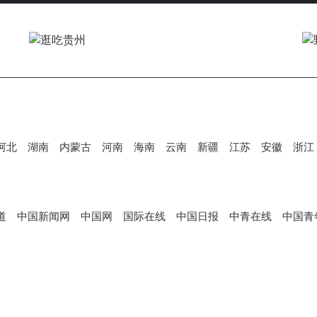
V
i
d
河北
湖南
内蒙古
河南
海南
云南
新疆
江苏
安徽
浙江
e
道
中国新闻网
中国网
国际在线
中国日报
中青在线
中国青
o