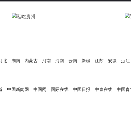
V
i
d
河北
湖南
内蒙古
河南
海南
云南
新疆
江苏
安徽
浙江
e
道
中国新闻网
中国网
国际在线
中国日报
中青在线
中国青
o