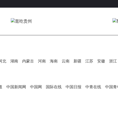
V
i
d
河北
湖南
内蒙古
河南
海南
云南
新疆
江苏
安徽
浙江
e
道
中国新闻网
中国网
国际在线
中国日报
中青在线
中国青
o