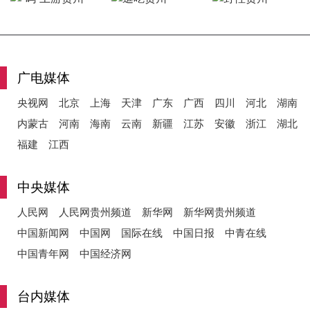
y
广电媒体
央视网
北京
上海
天津
广东
广西
四川
河北
湖南
V
内蒙古
河南
海南
云南
新疆
江苏
安徽
浙江
湖北
福建
江西
i
中央媒体
人民网
人民网贵州频道
新华网
新华网贵州频道
中国新闻网
中国网
国际在线
中国日报
中青在线
d
中国青年网
中国经济网
台内媒体