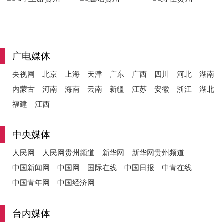
y
广电媒体
央视网
北京
上海
天津
广东
广西
四川
河北
湖南
V
内蒙古
河南
海南
云南
新疆
江苏
安徽
浙江
湖北
福建
江西
i
中央媒体
人民网
人民网贵州频道
新华网
新华网贵州频道
中国新闻网
中国网
国际在线
中国日报
中青在线
d
中国青年网
中国经济网
台内媒体