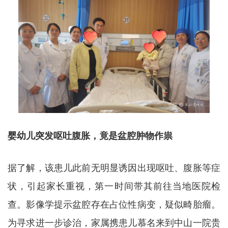
婴幼儿突发呕吐腹胀，竟是盆腔肿物作祟
据了解，该患儿此前无明显诱因出现呕吐、腹胀等症
状，引起家长重视，第一时间带其前往当地医院检
查。影像学提示盆腔存在占位性病变，疑似畸胎瘤。
为寻求进一步诊治，家属携患儿慕名来到中山一院贵