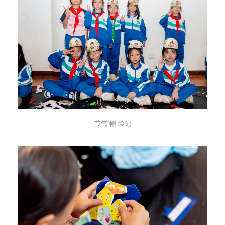
节气“帽”险记