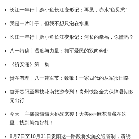
长江十年行丨黔小鱼长江变形记：再见，赤水“鱼见愁”
我是一片叶子，但我不想只泡在水里
长江十年行丨黔小鱼长江变形记：河长的幸福，你懂吗？
八一特稿丨温度与力量：拥军爱民的双向奔赴
《祈安澜》第二集
贵在有理｜八一建军节：致敬！一家四代的从军报国路
首开贵阳至攀枝花南旅游专列！贵州铁路全力保障暑期多
元出行
今天，主播躲猫猫大挑战来袭！大美丽×麻花哥藏在这
里，找到就领好礼！
8月7日至10月31日贵阳这一路段将实施交通管制，请绕