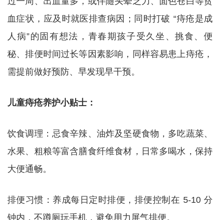
过一周、出血量多，或伴随头晕乏力、面色苍白等贫
血症状，应及时就医排查病因；同时打破 “痔疮是成
人病”的固有想法，青春期孩子受久坐、挑食、便
秘、排便时间过长等因素影响，同样容易患上痔疮，
需提前做好预防、早发现早干预。
儿童痔疮养护小贴士：
饮食调理：忌食辛辣、油炸及坚硬食物，多吃蔬菜、
水果、粗粮等富含膳食纤维食材，日常多喝水，保持
大便通畅。
排便习惯：养成每日定时排便，排便控制在 5-10 分
钟内，不蹲厕玩手机，避免用力屏气排便。