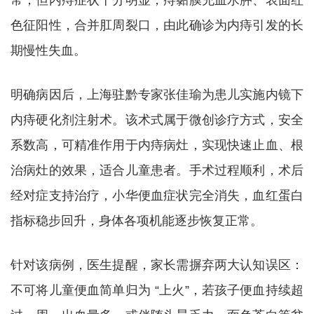
常，但内痔症状十分明显，痔黏膜充血水肿、表面红
色征阳性，合并肛周裂口，由此确诊为内痔引发的长
期慢性失血。
明确病因后，上海驻黔专家张佳瑜为患儿实施内镜下
内痔硬化剂注射术。该术式属于微创诊疗方式，安全
系数高，可精准作用于内痔病灶，实现快速止血、根
治病灶的效果，适合儿童患者。手术过程顺利，术后
经对症支持治疗，小华便血症状完全消失，血红蛋白
指标稳步回升，身体各项机能逐步恢复正常。
针对该病例，医生提醒，家长需摒弃两大认知误区：
不可将儿童便血简单归为 “上火”，若孩子便血持续超