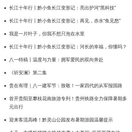
长江十年行丨黔小鱼长江变形记：亮出护河“黑科技”
长江十年行丨黔小鱼长江变形记：再见，赤水“鱼见愁”
我是一片叶子，但我不想只泡在水里
长江十年行丨黔小鱼长江变形记：河长的幸福，你懂吗？
八一特稿丨温度与力量：拥军爱民的双向奔赴
《祈安澜》第二集
贵在有理｜八一建军节：致敬！一家四代的从军报国路
首开贵阳至攀枝花南旅游专列！贵州铁路全力保障暑期多
元出行
迎来客流高峰！黔灵山公园发布暑期游园温馨提示