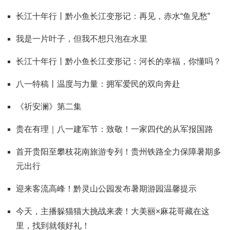
长江十年行丨黔小鱼长江变形记：再见，赤水“鱼见愁”
我是一片叶子，但我不想只泡在水里
长江十年行丨黔小鱼长江变形记：河长的幸福，你懂吗？
八一特稿丨温度与力量：拥军爱民的双向奔赴
《祈安澜》第二集
贵在有理｜八一建军节：致敬！一家四代的从军报国路
首开贵阳至攀枝花南旅游专列！贵州铁路全力保障暑期多
元出行
迎来客流高峰！黔灵山公园发布暑期游园温馨提示
今天，主播躲猫猫大挑战来袭！大美丽×麻花哥藏在这
里，找到就领好礼！