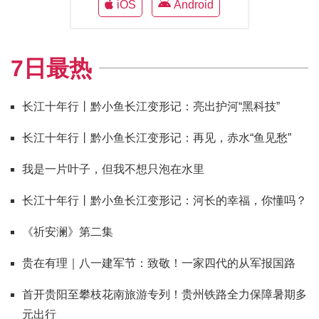
iOS
Android
7日最热
长江十年行丨黔小鱼长江变形记：亮出护河“黑科技”
长江十年行丨黔小鱼长江变形记：再见，赤水“鱼见愁”
我是一片叶子，但我不想只泡在水里
长江十年行丨黔小鱼长江变形记：河长的幸福，你懂吗？
《祈安澜》第二集
贵在有理｜八一建军节：致敬！一家四代的从军报国路
首开贵阳至攀枝花南旅游专列！贵州铁路全力保障暑期多
元出行