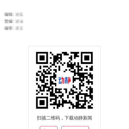
编辑:
谢磊
责编:
谢涵
编审:
唐实
扫描二维码，下载动静新闻