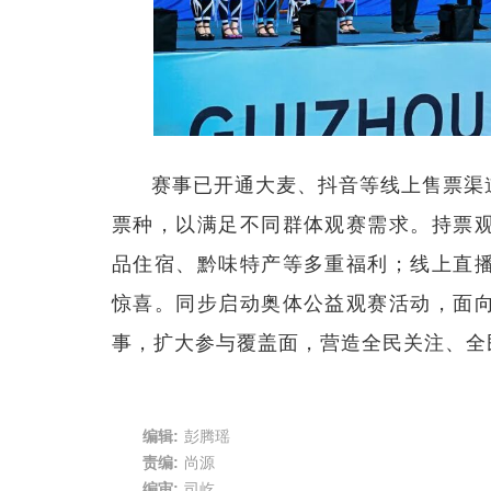
赛事已开通大麦、抖音等线上售票渠
票种，以满足不同群体观赛需求。持票
品住宿、黔味特产等多重福利；线上直
惊喜。同步启动奥体公益观赛活动，面
事，扩大参与覆盖面，营造全民关注、全
编辑:
彭腾瑶
责编:
尚源
编审:
司屹