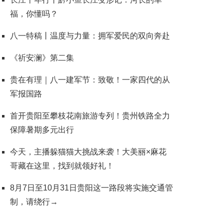
福，你懂吗？
八一特稿丨温度与力量：拥军爱民的双向奔赴
《祈安澜》第二集
贵在有理｜八一建军节：致敬！一家四代的从
军报国路
首开贵阳至攀枝花南旅游专列！贵州铁路全力
保障暑期多元出行
今天，主播躲猫猫大挑战来袭！大美丽×麻花
哥藏在这里，找到就领好礼！
8月7日至10月31日贵阳这一路段将实施交通管
制，请绕行→