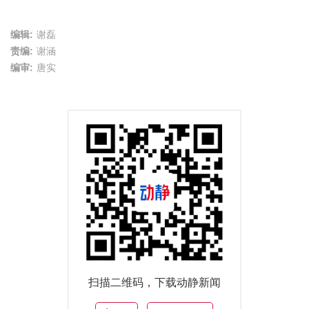
编辑:
谢磊
责编:
谢涵
编审:
唐实
扫描二维码，下载动静新闻