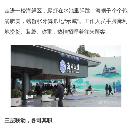
走进一楼海鲜区，爬虾在水池里弹跳，海蛎子个个饱
满肥美，螃蟹张牙舞爪地“示威”。工作人员手脚麻利
地捞货、装袋、称重，热情招呼着往来顾客。
三层联动，各司其职