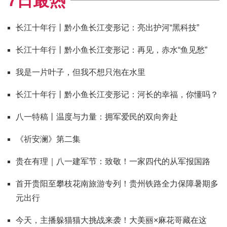
7日最热
长江十年行丨黔小鱼长江变形记：亮出护河“黑科技”
长江十年行丨黔小鱼长江变形记：再见，赤水“鱼见愁”
我是一片叶子，但我不想只泡在水里
长江十年行丨黔小鱼长江变形记：河长的幸福，你懂吗？
八一特稿丨温度与力量：拥军爱民的双向奔赴
《祈安澜》第二集
贵在有理｜八一建军节：致敬！一家四代的从军报国路
首开贵阳至攀枝花南旅游专列！贵州铁路全力保障暑期多
元出行
今天，主播躲猫猫大挑战来袭！大美丽×麻花哥藏在这